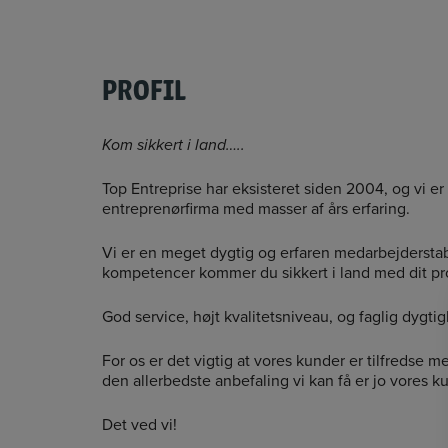
PROFIL
Kom sikkert i land…..
Top Entreprise har eksisteret siden 2004, og vi er 
entreprenørfirma med masser af års erfaring.
Vi er en meget dygtig og erfaren medarbejdersta
kompetencer kommer du sikkert i land med dit pro
God service, højt kvalitetsniveau, og faglig dygti
For os er det vigtig at vores kunder er tilfredse m
den allerbedste anbefaling vi kan få er jo vores k
Det ved vi!