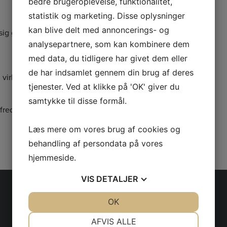
bedre brugeroplevelse, funktionalitet,
statistik og marketing. Disse oplysninger
kan blive delt med annoncerings- og
 sig gøre
analysepartnere, som kan kombinere dem
med data, du tidligere har givet dem eller
de har indsamlet gennem din brug af deres
e, virksomheder og for det
tjenester. Ved at klikke på 'OK' giver du
samtykke til disse formål.
lfredse kunder !
Læs mere om vores brug af cookies og
behandling af persondata på vores
hjemmeside.
VIS
DETALJER
JA
NEJ
OK
JA
NEJ
NØDVENDIGE
PRÆFERENCER
AFVIS ALLE