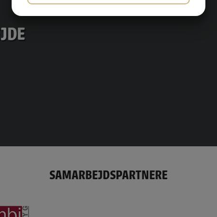
JA
NEJ
JA
NEJ
MARKETING
STATISTIK
EJDE
SAMARBEJDSPARTNERE