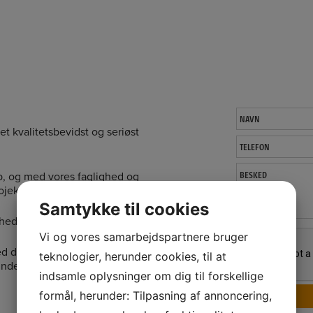
et kvalitetsbevidst og seriøst
b, og med vores faglighed og
jekt.
Samtykke til cookies
ghed er vores nøgleord.
Vi og vores samarbejdspartnere bruger
ed det arbejde vi har udført, og
teknologier, herunder cookies, til at
unders tilfredshed.
indsamle oplysninger om dig til forskellige
formål, herunder: Tilpasning af annoncering,