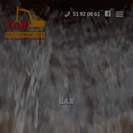
Hop
til
51 92 06 61
indholdet
L.A.R