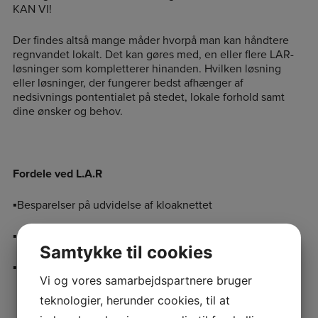
KAN VI!
Der findes altså mange måder hvorpå man kan håndtere
regnvandet lokalt. Det kan gøres med, en eller flere LAR-
løsninger som kompletterer hinanden. Hvilken løsning
eller løsninger, der fungerer bedst afhænger af
nedsivnings pontentialet på stedet, lokale forhold samt
dine ønsker og behov.
Fordele ved L.A.R
▪️Besparelser på udvidelse af kloaknettet
▪️Forsinker regnvandet til kloakken
Samtykke til cookies
▪️Genanvendelse af regnvandet
Vi og vores samarbejdspartnere bruger
teknologier, herunder cookies, til at