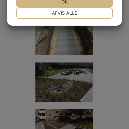
JA
NEJ
OK
JA
NEJ
NØDVENDIGE
PRÆFERENCER
AFVIS ALLE
JA
NEJ
JA
NEJ
MARKETING
STATISTIK