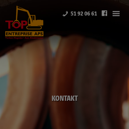
Hop
til
51 92 06 61
indholdet
KONTAKT