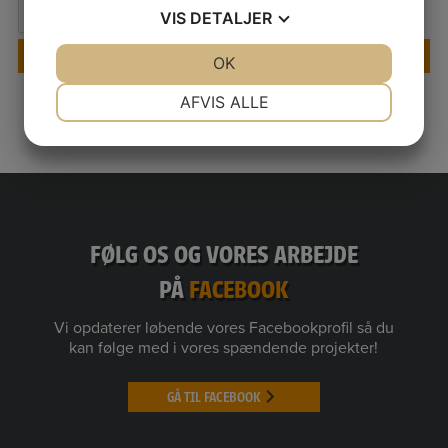
VIS
DETALJER
JA
NEJ
OK
JA
NEJ
NØDVENDIGE
PRÆFERENCER
AFVIS ALLE
JA
NEJ
JA
NEJ
MARKETING
STATISTIK
FØLG OS OG VORES ARBEJDE
PÅ
FACEBOOK
Vi opdaterer løbende vores Facebookprofil så du
kan følge med i vores spændende projekter!
GÅ TIL FACEBOOK